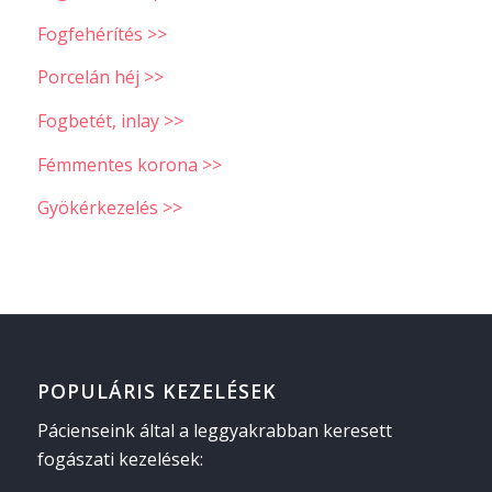
Fogfehérítés >>
Porcelán héj >>
Fogbetét, inlay >>
Fémmentes korona >>
Gyökérkezelés >>
POPULÁRIS KEZELÉSEK
Pácienseink által a leggyakrabban keresett
fogászati kezelések: