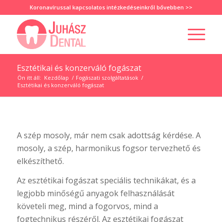
Koronavírussal kapcsolatos intézkedéseinkről
bővebben >>
Esztétikai és konzerváló fogászat
Ön itt áll:
Kezdőlap
/
Fogászati szolgáltatások
/
Esztétikai és konzerváló fogászat
A szép mosoly, már nem csak adottság kérdése. A
mosoly, a szép, harmonikus fogsor tervezhető és
elkészíthető.
Az esztétikai fogászat speciális technikákat, és a
legjobb minőségű anyagok felhasználását
követeli meg, mind a fogorvos, mind a
fogtechnikus részéről. Az esztétikai fogászat