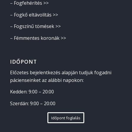
–
Fogfehérítés >>
–
Fogkő eltávolítás >>
–
Fogszínű tömések >>
–
Fémmentes koronák >>
IDŐPONT
Előzetes bejelentkezés alapján tudjuk fogadni
pácienseinket az alábbi napokon:
Kedden: 9:00 – 20:00
Szerdán: 9:00 – 20:00
Időpont foglalás