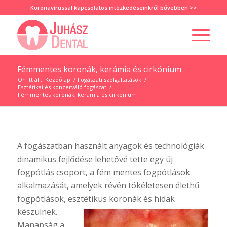
Koronavírussal kapcsolatos intézkedéseinkről
bővebben >>
Fémmentes koronák, kerámia és cirkónium
Ön itt áll:
Kezdőlap
/
Fogászati szolgáltatások
/
Esztétikai és konzerváló fogászat
/
Fémmentes koronák, kerámia és cirkónium
A fogászatban használt anyagok és technológiák
dinamikus fejlődése lehetővé tette egy új
fogpótlás csoport, a fém mentes fogpótlások
alkalmazását, amelyek révén tökéletesen élethű
fogpótlások, esztétikus koronák és hidak
készülnek.
Manapság a