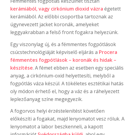
Fémmentes fogpótlás készülhet tisztán
kerámiából, vagy cirkónium dioxid vázra
égetett
kerámiából. Az előbbi csoportba tartoznak az
úgynevezett jacket koronák, amelyeket
leggyakrabban a felső front fogakra helyezünk.
Egy viszonylag új, és a fémmentes fogpótlások
csúcstechnológiáját képviselő eljárás a
Procera
fémmentes fogpótlások – koronák és hidak –
készítése
. A fémet ebben az esetben egy speciális
anyag, a cirkónium-oxid helyettesíti, melyből a
fogpótlás váza készül. A tökéletes esztétikai hatás
oly módon érhető el, hogy a váz és a ráhelyezett
leplezőanyag színe megegyezik.
A fogorvos helyi érzéstelenítést követően
előkészíti a fogakat, majd lenyomatot vesz róluk. A
lenyomatot a labor beszkenneli, a kapott
információt
Svédországba küldi
, ahol egy