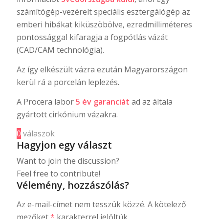
számítógép-vezérelt speciális esztergálógép az
emberi hibákat kiküszöbölve, ezredmilliméteres
pontossággal kifaragja a fogpótlás vázát
(CAD/CAM technológia).
Az így elkészült vázra ezután Magyarországon
kerül rá a porcelán leplezés.
A Procera labor
5 év garanciát
ad az általa
gyártott cirkónium vázakra.
0
válaszok
Hagyjon egy választ
Want to join the discussion?
Feel free to contribute!
Vélemény, hozzászólás?
Az e-mail-címet nem tesszük közzé.
A kötelező
mezőket
*
karakterrel jelöltük