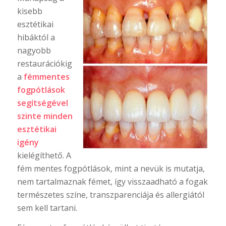
kisebb
esztétikai
hibáktól a
nagyobb
restaurációkig
a
fémmentes
fogpótlások
segítségével
szinte minden
esztétikai
igény
kielégíthető. A
fém mentes fogpótlások, mint a nevük is mutatja,
nem tartalmaznak fémet, így visszaadható a fogak
természetes színe, transzparenciája és allergiától
sem kell tartani.