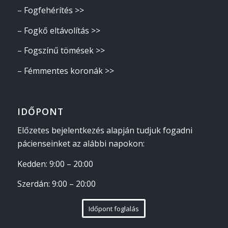
–
Fogfehérítés >>
–
Fogkő eltávolítás >>
–
Fogszínű tömések >>
–
Fémmentes koronák >>
IDŐPONT
Előzetes bejelentkezés alapján tudjuk fogadni
pácienseinket az alábbi napokon:
Kedden: 9:00 – 20:00
Szerdán: 9:00 – 20:00
Időpont foglalás