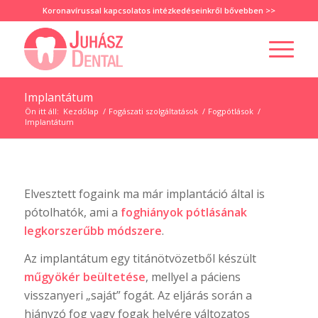
Koronavírussal kapcsolatos intézkedéseinkről
bővebben >>
Implantátum
Ön itt áll:
Kezdőlap
/
Fogászati szolgáltatások
/
Fogpótlások
/
Implantátum
Elvesztett fogaink ma már implantáció által is
pótolhatók, ami a
foghiányok pótlásának
legkorszerűbb módszere
.
Az implantátum egy titánötvözetből készült
műgyökér beültetése
, mellyel a páciens
visszanyeri „saját” fogát. Az eljárás során a
hiányzó fog vagy fogak helyére változatos