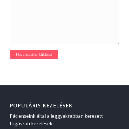
POPULÁRIS KEZELÉSEK
Pácienseink által a leggyakrabban keresett
fogászati kezelések: