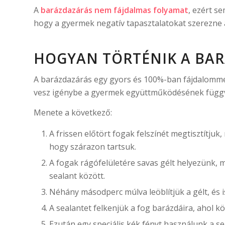
A
barázdazárás nem fájdalmas folyamat
, ezért s
hogy a gyermek negatív tapasztalatokat szerezne 
HOGYAN TÖRTÉNIK A BA
A barázdazárás egy gyors és 100%-ban fájdalommen
vesz igénybe a gyermek együttműködésének függ
Menete a következő:
A frissen előtört fogak felszínét megtisztítju
hogy szárazon tartsuk.
A fogak rágófelületére savas gélt helyezünk, mel
sealant között.
Néhány másodperc múlva leöblítjük a gélt, és 
A sealantet felkenjük a fog barázdáira, ahol 
Ezután egy speciális kék fényt használunk a 