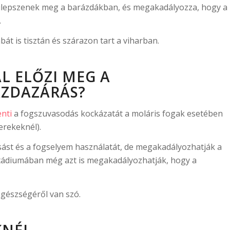
ülepszenek meg a barázdákban, és megakadályozza, hogy a
.
t is tisztán és szárazon tart a viharban.
 ELŐZI MEG A
ÁZDAZÁRÁS?
nti
a fogszuvasodás kockázatát a moláris fogak esetében
erekeknél).
sást és a fogselyem használatát, de megakadályozhatják a
 stádiumában még azt is megakadályozhatják, hogy a
gészségéről van szó.
KNÉL