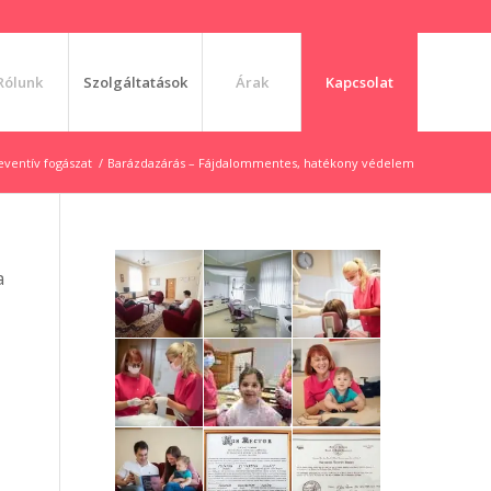
Rólunk
Szolgáltatások
Árak
Kapcsolat
eventív fogászat
/
Barázdazárás – Fájdalommentes, hatékony védelem
a