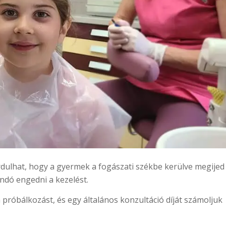
rdulhat, hogy a gyermek a fogászati székbe kerülve megijed
ndó engedni a kezelést.
próbálkozást, és egy általános konzultáció díját számoljuk