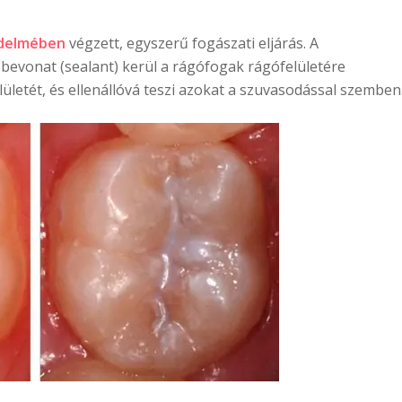
édelmében
végzett, egyszerű fogászati eljárás. A
evonat (sealant) kerül a rágófogak rágófelületére
lületét, és ellenállóvá teszi azokat a szuvasodással szemben