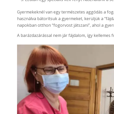
Gyermekeknél van egy természetes aggódás a fogász
használva bátorítsuk a gyermeket, kerüljük a “fáj
napokban otthon “fogorvost játszani”, ahol a gyerm
A barázdazárással nem jár fájdalom, így kellemes fo