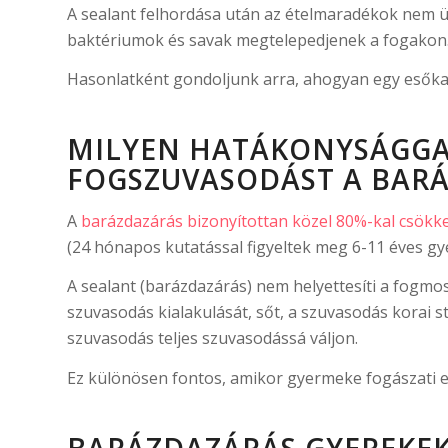
A sealant felhordása után az ételmaradékok nem 
baktériumok és savak megtelepedjenek a fogakon
Hasonlatként gondoljunk arra, ahogyan egy esőkabá
MILYEN HATÁKONYSÁGGAL
FOGSZUVASODÁST A BAR
A
barázdazárás bizonyítottan közel 80%-kal csökke
(24 hónapos kutatással figyeltek meg 6-11 éves gy
A sealant (barázdazárás) nem helyettesíti a fogmo
szuvasodás kialakulását, sőt, a szuvasodás korai
szuvasodás teljes szuvasodássá váljon.
Ez különösen fontos, amikor gyermeke fogászati e
BARÁZDAZÁRÁS GYEREKE