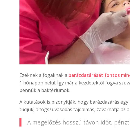
Ezeknek a fogaknak a
barázdazárását fontos min
1 hónapon belül. Így már a kezdetektől fogva sz
bennük a baktériumok.
A kutatások is bizonyítják, hogy barázdazárás egy
tudjuk, a fogszuvasodás fájdalmas, zavarhatja az 
A megelőzés hosszú távon időt, pénzt,