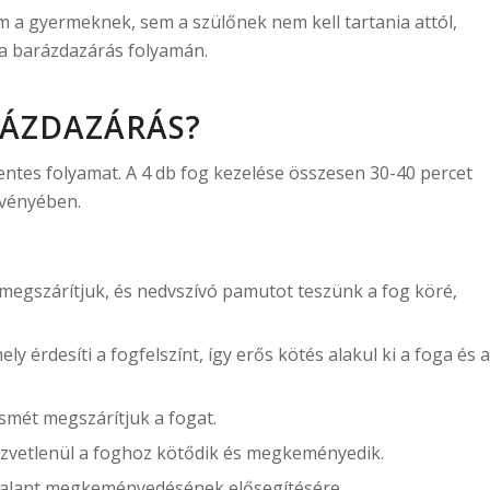
em a gyermeknek, sem a szülőnek nem kell tartania attól,
a barázdazárás folyamán.
RÁZDAZÁRÁS?
tes folyamat. A 4 db fog kezelése összesen 30-40 percet
vényében.
k, megszárítjuk, és nedvszívó pamutot teszünk a fog köré,
y érdesíti a fogfelszínt, így erős kötés alakul ki a foga és a
ismét megszárítjuk a fogat.
közvetlenül a foghoz kötődik és megkeményedik.
sealant megkeményedésének elősegítésére.