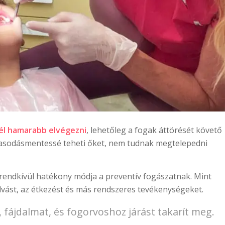
él hamarabb elvégezni
, lehetőleg a fogak áttörését követő
uvasodásmentessé teheti őket, nem tudnak megtelepedni
 rendkívül hatékony módja a preventív fogászatnak. Mint
alvást, az étkezést és más rendszeres tevékenységeket.
 fájdalmat, és fogorvoshoz járást takarít meg.