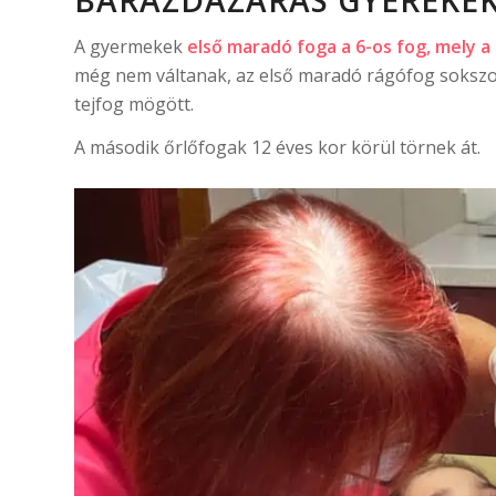
A gyermekek
első maradó foga a 6-os fog, mely a
még nem váltanak, az első maradó rágófog sokszor
tejfog mögött.
A második őrlőfogak 12 éves kor körül törnek át.