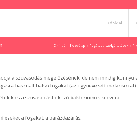
Főoldal
m
Ön itt áll:
Kezdőlap
/
Fogászati szolgáltatások
/
Pr
módja a szuvasodás megelőzésének, de nem mindig könnyű 
gásra használt hátsó fogakat (az úgynevezett molárisokat).
 ételek és a szuvasodást okozó baktériumok kedvenc
ni ezeket a fogakat: a barázdazárás.