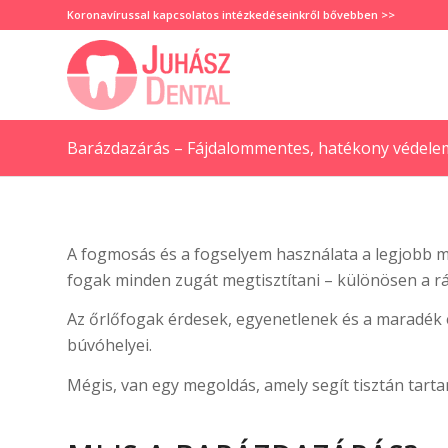
Koronavírussal kapcsolatos intézkedéseinkről
bővebben >>
Barázdazárás – Fájdalommentes, hatékony védele
A fogmosás és a fogselyem használata a legjobb 
fogak minden zugát megtisztítani – különösen a rá
Az őrlőfogak érdesek, egyenetlenek és a maradék
búvóhelyei.
Mégis, van egy megoldás, amely segít tisztán tarta