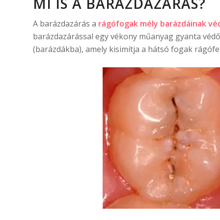
MI IS A BARÁZDAZÁRÁS?
A barázdazárás a
rágófogak mély barázdáinak v
barázdazárással egy vékony műanyag gyanta védőb
(barázdákba), amely kisimítja a hátsó fogak rágófe