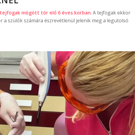
 tejfogak mögött tör elő 6 éves korban
. A tejfogak ekkor
 a szülők számára észrevétlenül jelenik meg a legutolsó