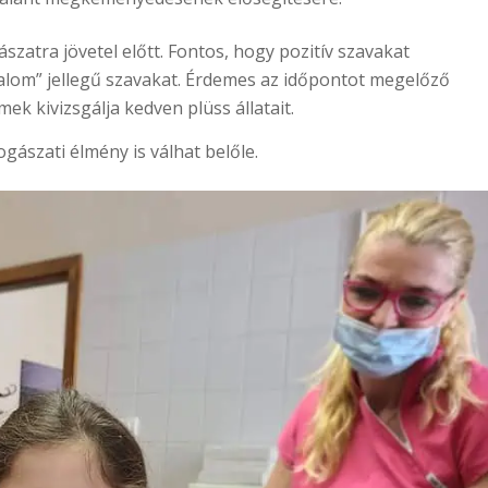
atra jövetel előtt. Fontos, hogy pozitív szavakat
dalom” jellegű szavakat. Érdemes az időpontot megelőző
ek kivizsgálja kedven plüss állatait.
gászati élmény is válhat belőle.