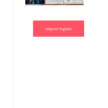
.
Időpont foglalás